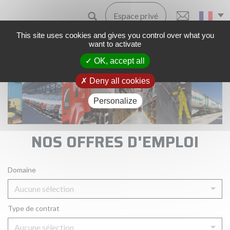
Espace privé
This site uses cookies and gives you control over what you
want to activate
OK, accept all
Accueil
Carrières
Offres d'emploi
Deny all cookies
Personalize
NOS OFFRES D'EMPLOI
Domaine
Aucune sélection
Type de contrat
Aucune sélection