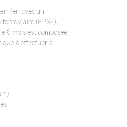
, en lien avec un
 ferroviaire (EPSF),
ure 8 mois est composée
tique à effectuer à
um)
lés