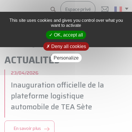
Espace privé
This site uses cookies and gives you control over what you
want to activate
OK, accept all
Accueil
Le groupe
Actualités
Deny all cookies
ACTUALITÉS
Personalize
23/04/2026
Inauguration officielle de la
plateforme logistique
automobile de TEA Sète
En savoir plus