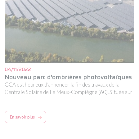
04/11/2022
Nouveau parc d'ombrières photovoltaïques
GCA est heureux d’annoncer la fin des travaux de la
Centrale Solaire de Le Meux-Compiègne (60). Située sur
la zone de stockage à ciel ouvert de la société TEA et
WALON (filiales de GCA), 20 hectares sont maintenant
couverts par des panneaux photovoltaïques.
En savoir plus