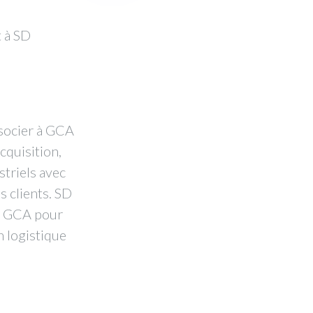
t à SD
associer à GCA
cquisition,
striels avec
s clients. SD
de GCA pour
n logistique