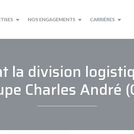
TISES
NOS ENGAGEMENTS
CARRIÈRES
t la division logis
upe Charles André (