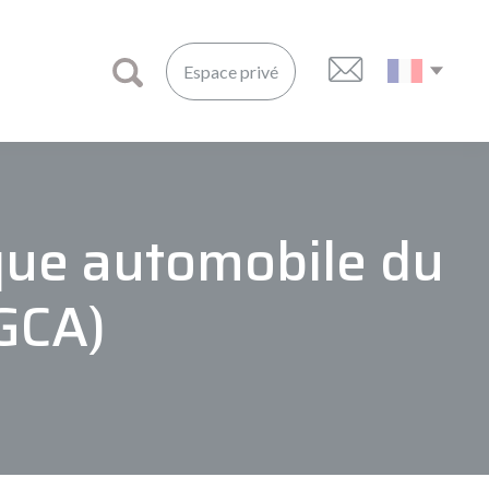
Espace privé
tique automobile du
GCA)