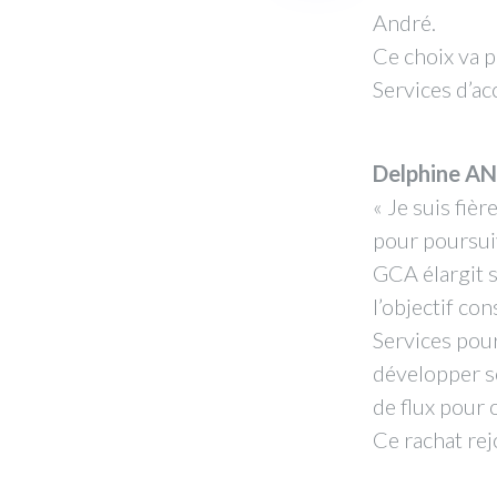
André.
Ce choix va p
Services d’a
Delphine A
« Je suis fiè
pour poursuiv
GCA élargit s
l’objectif co
Services pour
développer so
de flux pour 
Ce rachat rej